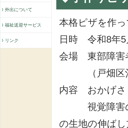
外出について
本格ピザを作
福祉送迎サービス
日時 令和8年5
リンク
会場 東部障
（戸畑区汐井
内容 おかげ
視覚障害の元
の生地の伸ばし