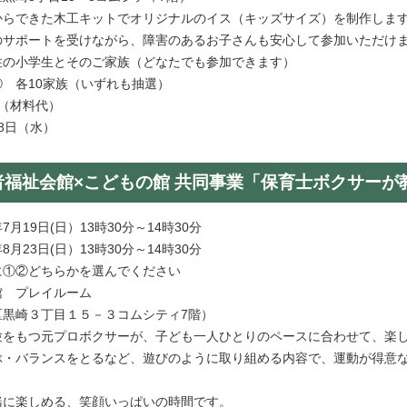
からできた木工キットでオリジナルのイス（キッズサイズ）を制作し
ートを受けながら、障害のあるお子さんも安心して参加いただけ
住の小学生とそのご家族（どなたでも参加できます）
③ 各10家族（いずれも抽選）
0円（材料代）
月8日（水）
者福祉会館×こどもの館 共同事業「保育士ボクサー
月19日(日）13時30分～14時30分
3日(日）13時30分～14時30分
②どちらかを選んでください
館 プレイルーム
崎３丁目１５－３コムシティ7階）
験をもつ元プロボクサーが、子ども一人ひとりのペースに合わせて、楽
ランスをとるなど、遊びのように取り組める内容で、運動が得意な
す。
楽しめる、笑顔いっぱいの時間です。