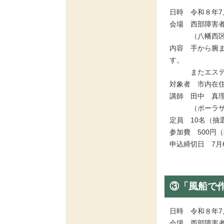
日時 令和８年7月
会場 西部障害
（八幡西区黒崎
内容 手から腕
す。
またエステで使
対象者 市内在
講師 田中 真
（ポーラザビ
定員 10名（
参加費 500
申込締切日 7
③「風船で
日時 令和８年7月
会場 西部障害