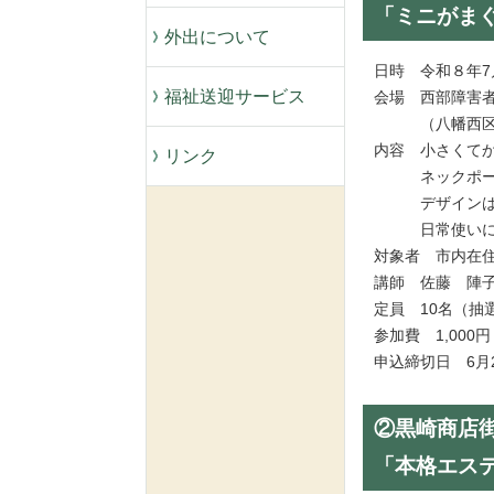
「ミニがま
外出について
日時 令和８年7月
福祉送迎サービス
会場 西部障害
（八幡西区黒崎
内容 小さくて
リンク
ネックポーチ（
デザインは異な
日常使いにも
対象者 市内在
講師 佐藤 陣
定員 10名（
参加費 1,00
申込締切日 6
②黒崎商店
「本格エス