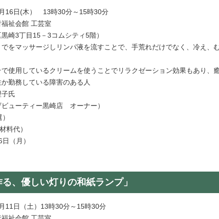
16日(木） 13時30分～15時30分
者福祉会館 工芸室
3丁目15－3コムシティ5階）
までをマッサージしリンパ液を流すことで、手荒れだけでなく、冷え、
用しているクリームを使うことでリラクゼーション効果もあり、癒
住か勤務している障害のある人
理子氏
ューティー黒崎店 オーナー）
抽選）
円（材料代）
月6日（月）
作る、優しい灯りの和紙ランプ」
11日（土）13時30分～15時30分
者福祉会館 工芸室