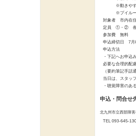
※動きやすい
※プイルームで
対象者 市内在
定員 ①・② 
参加費 無料
申込締切日 7
申込方法
・下記へお申込
必要な合理的配
（要約筆記手話
当日は、スタッ
・聴覚障害のある
申込・問合せ
北九州市立西部障
TEL 093-64