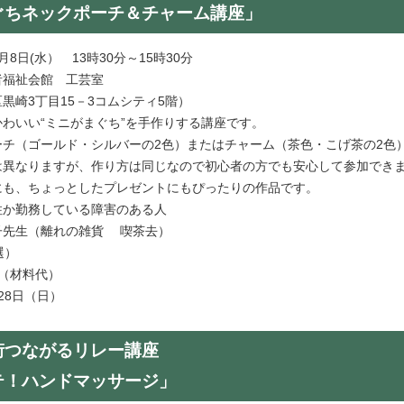
ぐちネックポーチ＆チャーム講座」
8日(水） 13時30分～15時30分
者福祉会館 工芸室
3丁目15－3コムシティ5階）
かわいい“ミニがまぐち”を手作りする講座です。
ゴールド・シルバーの2色）またはチャーム（茶色・こげ茶の2色）
りますが、作り方は同じなので初心者の方でも安心して参加でき
、ちょっとしたプレゼントにもぴったりの作品です。
住か勤務している障害のある人
子先生（離れの雑貨 喫茶去）
抽選）
0円（材料代）
月28日（日）
街つながるリレー講座
テ！ハンドマッサージ」