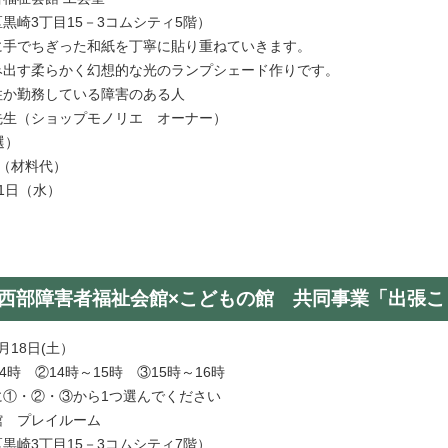
3丁目15－3コムシティ5階）
に手でちぎった和紙を丁寧に貼り重ねていきます。
す柔らかく幻想的な光のランプシェード作りです。
住か勤務している障害のある人
先生（ショップモノリエ オーナー）
抽選）
0円（材料代）
月1日（水）
×西部障害者福祉会館×こどもの館 共同事業「出張こ
月18日(土）
 ②14時～15時 ③15時～16時
・②・③から1つ選んでください
館 プレイルーム
3丁目15－3コムシティ7階）