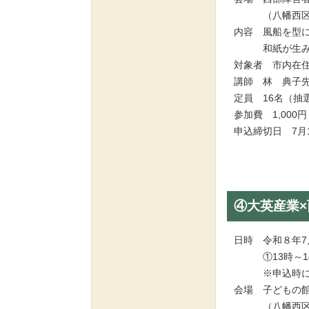
（八幡西区黒崎
内容 風船を型
和紙が生み出
対象者 市内在
講師 林 典子
定員 16名（
参加費 1,00
申込締切日 7
④大英産業
日時 令和８年7
①13時～14時
※申込時に①
会場 子どもの
（八幡西区黒崎