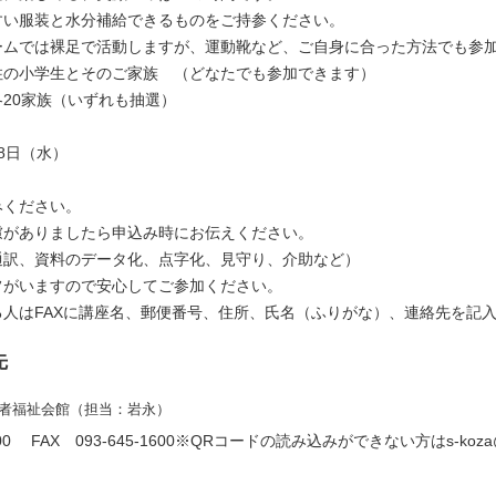
服装と水分補給できるものをご持参ください。
は裸足で活動しますが、運動靴など、ご自身に合った方法でも参
住の小学生とそのご家族 （どなたでも参加できます）
各20家族（いずれも抽選）
月8日（水）
みください。
慮がありましたら申込み時にお伝えください。
通訳、資料のデータ化、点字化、見守り、介助など）
フがいますので安心してご参加ください。
人はFAXに講座名、郵便番号、住所、氏名（ふりがな）、連絡先を記
先
害者福祉会館（担当：岩永）
5-1300 FAX 093-645-1600※QRコードの読み込みができない方は
s-koza