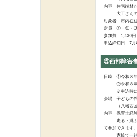
内容 住宅端材
大工さんのサポ
対象者 市内在
定員 ①・②・
参加費 1,43
申込締切日 7
⑤西部障害
日時 ①令和８年7
②令和８年8月2
※申込時に①
会場 子どもの
（八幡西区黒
内容 保育士経
走る・跳ぶ・バ
て参加できま
家族で一緒に