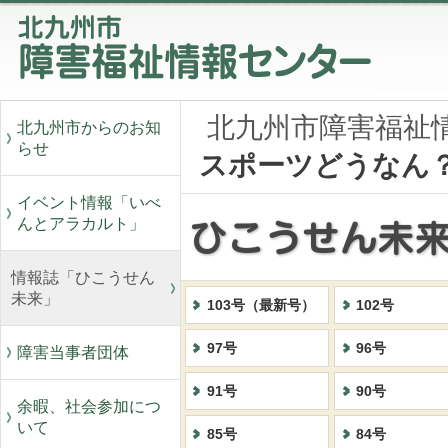
北九州市障害福祉
北九州市からのお知
らせ
スポーツどうなん
イベント情報「いべ
んとアラカルト」
情報誌「ひこうせん
未来」
103号（最新号）
102号
97号
96号
障害当事者団体
91号
90号
余暇、社会参加につ
いて
85号
84号