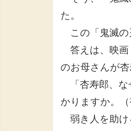
た。
この「鬼滅の
答えは、映画
のお母さんが杏
「杏寿郎、な
かりますか。（
弱き人を助け