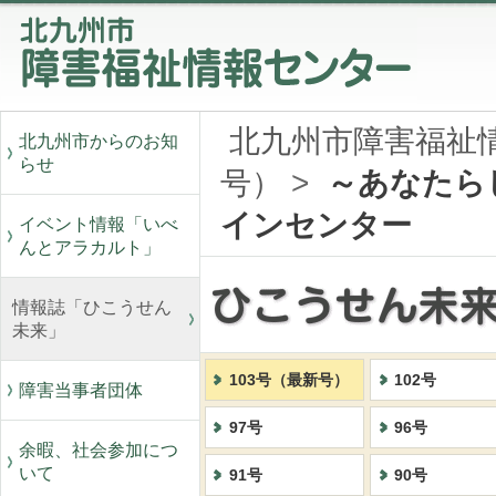
北九州市障害福祉
北九州市からのお知
らせ
号）
>
～あなたら
インセンター
イベント情報「いべ
んとアラカルト」
情報誌「ひこうせん
未来」
103号（最新号）
102号
障害当事者団体
97号
96号
余暇、社会参加につ
いて
91号
90号