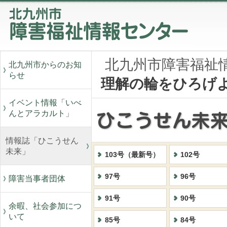
北九州市障害福祉
北九州市からのお知
らせ
理解の輪をひろげ
イベント情報「いべ
んとアラカルト」
情報誌「ひこうせん
未来」
103号（最新号）
102号
97号
96号
障害当事者団体
91号
90号
余暇、社会参加につ
いて
85号
84号