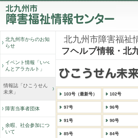
北九州市障害福祉
北九州市からのお知
らせ
フヘルプ情報・北
イベント情報「いべ
んとアラカルト」
情報誌「ひこうせん
未来」
103号（最新号）
102号
97号
96号
障害当事者団体
91号
90号
余暇、社会参加につ
いて
85号
84号