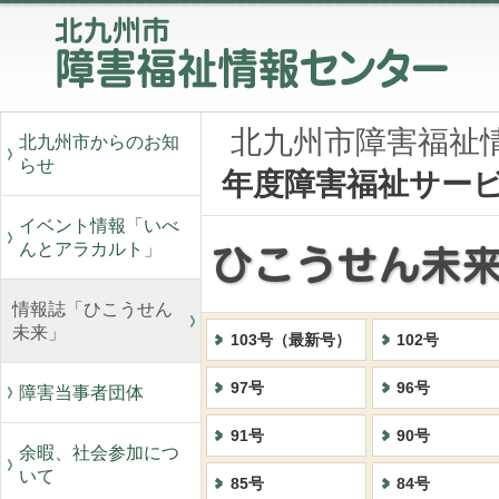
北九州市障害福祉
北九州市からのお知
らせ
年度障害福祉サー
イベント情報「いべ
んとアラカルト」
情報誌「ひこうせん
未来」
103号（最新号）
102号
97号
96号
障害当事者団体
91号
90号
余暇、社会参加につ
いて
85号
84号