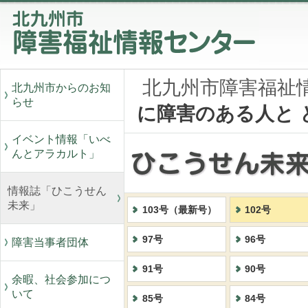
北九州市障害福祉
北九州市からのお知
らせ
に障害のある人と 
イベント情報「いべ
んとアラカルト」
情報誌「ひこうせん
未来」
103号（最新号）
102号
97号
96号
障害当事者団体
91号
90号
余暇、社会参加につ
いて
85号
84号