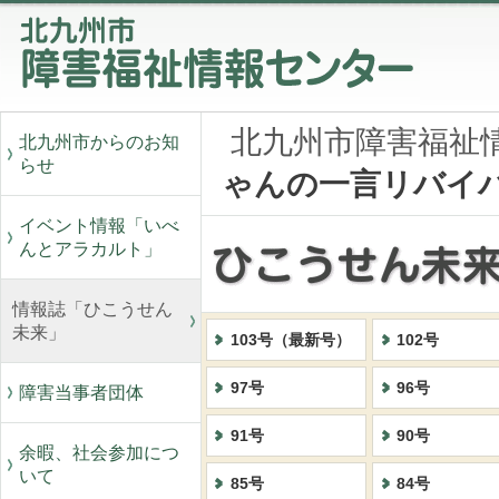
北九州市障害福祉
北九州市からのお知
らせ
ゃんの一言リバイ
イベント情報「いべ
んとアラカルト」
情報誌「ひこうせん
未来」
103号（最新号）
102号
97号
96号
障害当事者団体
91号
90号
余暇、社会参加につ
いて
85号
84号