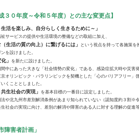
成３０年度～令和５年度）との主な変更点】
～生活を楽しみ、自分らしく生きるために～」
福祉サービスの提供や生活環境の整備などの取組に加え、
む（生活の質の向上）に繋げるには」
という視点を持って各施策を
ガンを設けました。
変化」
を新たに設けました。
間中にあった大きな「社会情勢の変化」である、感染症拡大時や災害発
東京オリンピック・パラリンピックを契機とした「心のバリアフリー」
ていくこととしました。
と共生社会の実現」
を基本目標の一番目に設定しました。
法や北九州市差別解消条例があまり知られていない（認知度約３割※令
共生社会の実現に向け、差別の解消や障害のある人に対する理解の促進
市障害者計画」