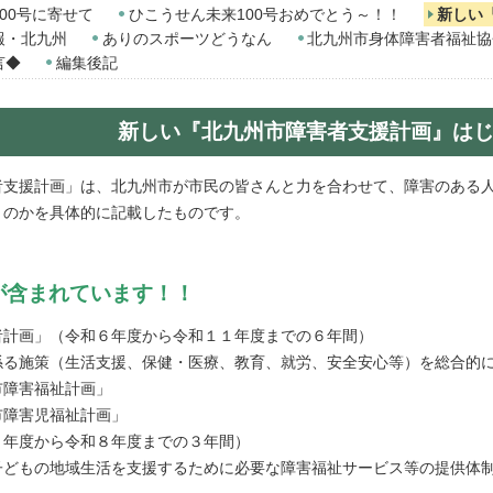
00号に寄せて
ひこうせん未来100号おめでとう～！！
新しい
報・北九州
ありのスポーツどうなん
北九州市身体障害者福祉協
言◆
編集後記
新しい『北九州市障害者支援計画』は
者支援計画」は、北九州市が市民の皆さんと力を合わせて、障害のある
くのかを具体的に記載したものです。
含まれています！！
者計画」（令和６年度から令和１１年度までの６年間）
係る施策（生活支援、保健・医療、教育、就労、安全安心等）を総合的
市障害福祉計画」
市障害児福祉計画」
６年度から令和８年度までの３年間）
子どもの地域生活を支援するために必要な障害福祉サービス等の提供体