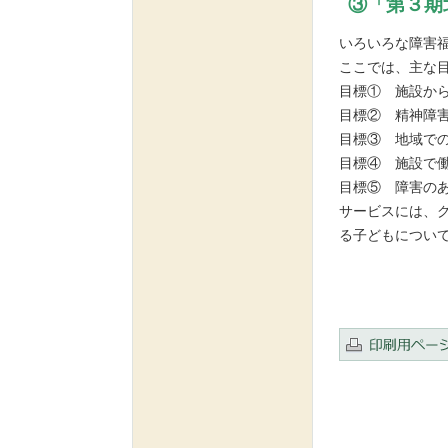
③「第３期
いろいろな障害
ここでは、主な
目標① 施設か
目標② 精神障
目標③ 地域で
目標④ 施設で
目標⑤ 障害の
サービスには、
る子どもについ