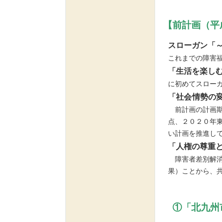
【前計画（平
スローガン「
これまでの障害
「生活を楽し
に初めてスロー
「社会
情勢の
前計画の計画期
点、２０２０年
い計画を推進し
「人権の尊重
障害者差別解消
果）ことから、
①「北九州