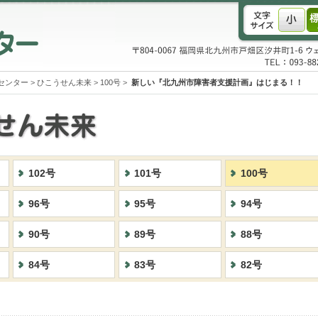
センター
>
ひこうせん未来
>
100号
>
新しい『北九州市障害者支援計画』はじまる！！
102号
101号
100号
96号
95号
94号
90号
89号
88号
84号
83号
82号