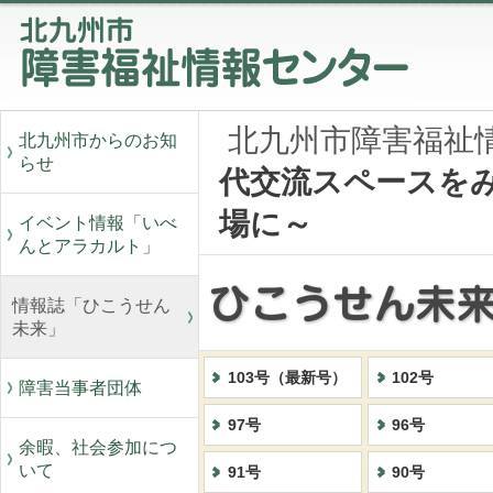
北九州市障害福祉
北九州市からのお知
らせ
代交流スペースを
場に～
イベント情報「いべ
んとアラカルト」
情報誌「ひこうせん
未来」
103号（最新号）
102号
障害当事者団体
97号
96号
余暇、社会参加につ
いて
91号
90号