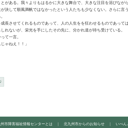
ことがある。我々よりもはるかに大きな舞台で、大きな注目を浴びなが
生が決して順風満帆ではなかったという人たちも少なくない。さらに言
る。
成長させてくれるものであって、人の人生をを狂わせるものであって
しれないが、栄光を手にしたその先に、分かれ道が待ち受けている。
って一言。
じゃねえ！！」
九州市障害福祉情報センターとは
｜
北九州市からのお知らせ
｜
いべん