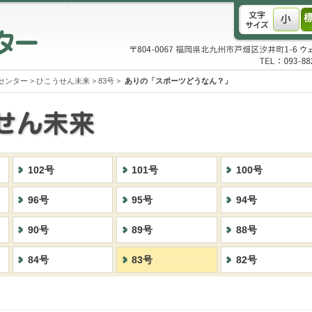
センター
>
ひこうせん未来
>
83号
>
ありの「スポーツどうなん？」
102号
101号
100号
96号
95号
94号
90号
89号
88号
84号
83号
82号