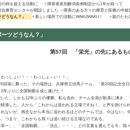
祉の枠を超える活動に
障害者差別解消条例制定から1年が経って
総合療育センターが開設しました ～障害のある方々の療育と医療の中核
ツどうなん？」
新しい場所での活動にWAKUWAKU！
姫のたわ
ポーツどうなん？」
第57回 「栄光」の先にあるも
わっしょい！・・わっしょ～い！！」
5回宙に舞った。その場所は、兵庫県立但馬ドーム。「第20回記念全日
１2年ぶりに全国制覇を成し遂げた！
いた。しかも12年ぶりの優勝。私も含め、チーム全員が歓喜に沸き、
経過した。人から「これからは追われる立場ですね！」と声を掛けられ
しれないが、残念ながら本当に追われるほどのチームでは、今はない。
る。つまり、これからも我々は追い続ける立場なのである。
本一」、「全国制覇」、「頂点」・・・。どの言葉を選んでも今、我々