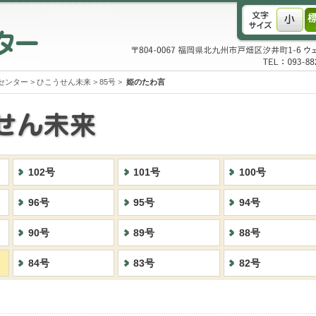
センター
>
ひこうせん未来
>
85号
>
姫のたわ言
102号
101号
100号
96号
95号
94号
90号
89号
88号
84号
83号
82号