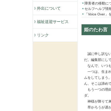
障害者の移動に
外出について
セルフヘルプ情
「Voice Ov
福祉送迎サービス
姫のたわ言
リンク
誠に申し訳ない
だ。編集部にし
なんで、いつも
一つは、生まれ
ムをしてしまう
ん、そこは諦め
もう一つの理由
ダ。
神様が降りて来
早かろうが遅か