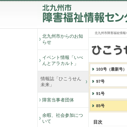
北九州市障害福祉情報
北九州市からのお知
らせ
イベント情報「いべ
んとアラカルト」
103号（最新号）
情報誌「ひこうせん
97号
未来」
91号
障害当事者団体
85号
余暇、社会参加につ
いて
目次