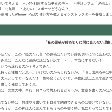
ついて考える ～JRを利用する当事者の声～
手話カフェ「SMILE
報・北九州
ありの「スポーツどうなん？」
er」を使用したiPhone･iPadの 使い方を教えるインストラクターを養成しま
「私の原稿が締め切りに間に合わない理由
話だが、この〝姫のたわ言〞の原稿はたいてい締め切りに間に合わない
てみれば、こんなに迷惑な話はない訳で・・・。本当にすまない！
いつも遅れるのか？考えてみた。
持った性格だと思う。いけないのかもしれないが、「明日出来る事は明
。大人としてどうなんだ！ 性格変えたいけど、半世紀以上これで生き
て優しく催促しておくれ。
は、文章の神。それ、何？って思われるだろうが、文章を書くのがはか
てない時は、無理やり書いても自分で納得できるものは書けていない
ろうが、この神は人に読んでもらうものを書く時、私にとってはとて